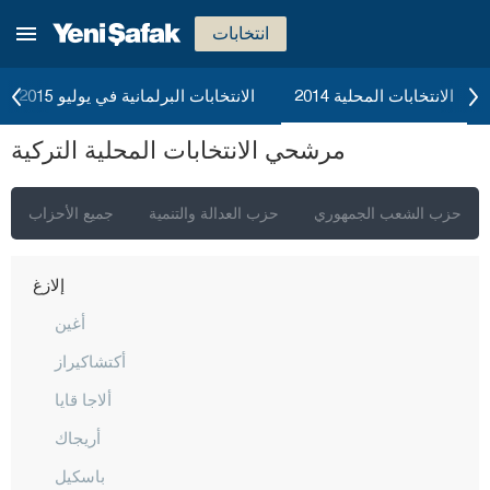
جناق قلعة
انتخابات
شانكيري
جوروم
الانتخابات المحلية 2014
الانتخابات البرلمانية في يوليو 2015
دينيزلي
مرشحي الانتخابات المحلية التركية
دياربكر
دوزجا
حزب الشعب الجمهوري
حزب العدالة والتنمية
جميع الأحزاب
أدرنة
إلازغ
أغين
أكتشاكيراز
ألاجا قايا
أريجاك
باسكيل