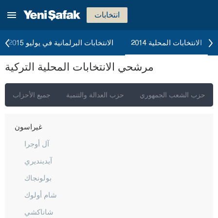
دوزجا
انتخابات
أدرنة
إلازغ
الانتخابات المحلية 2014
الانتخابات البرلمانية في يوليو 2015
إيرزينجان
مرشحي الانتخابات المحلية التركية
أرضروم
إيسكي شهير
حزب الشعب الجمهوري
حزب العدالة والتنمية
جميع الأحزاب
غازي عنتاب
غيراسون
آل أوجرا
آيدينديري
بولونجاك
شام أولوك
شاناكشي