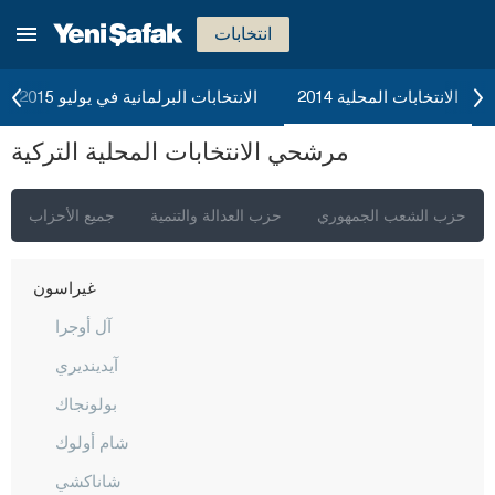
دوزجا
انتخابات
أدرنة
إلازغ
الانتخابات المحلية 2014
الانتخابات البرلمانية في يوليو 2015
إيرزينجان
مرشحي الانتخابات المحلية التركية
أرضروم
إيسكي شهير
حزب الشعب الجمهوري
حزب العدالة والتنمية
جميع الأحزاب
غازي عنتاب
غيراسون
آل أوجرا
آيدينديري
بولونجاك
شام أولوك
شاناكشي