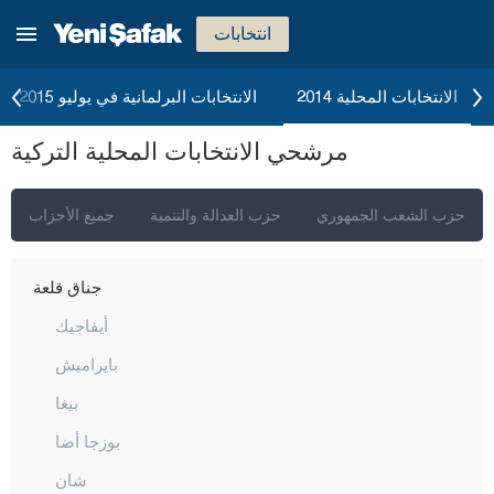
بايبورت
انتخابات
بيلاجيك
بينغول
الانتخابات المحلية 2014
الانتخابات البرلمانية في يوليو 2015
بيتليس
مرشحي الانتخابات المحلية التركية
بولو
بوردور
حزب الشعب الجمهوري
حزب العدالة والتنمية
جميع الأحزاب
بورصا
جناق قلعة
أيفاجيك
بايراميش
بيغا
بوزجا أضا
شان