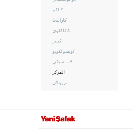
كالكم
كارابيجا
كافاككوي
كيبيز
كوتشوككويو
لاب سيكي
المركز
ترزيالان
أوموربي
ينيجيه
شانكيري
جوروم