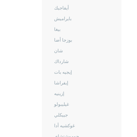
أيفاجيك
بايراميش
بيغا
بوزجا أضا
شان
شارداك
إيجيه بات
إيفراشا
إزينيه
غيليبولو
جييكلي
غوكشيه أدا
جوموشتشاي