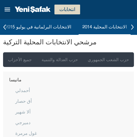
كيركالي
انتخابات
قرقلر ايلي
قرشهير
الانتخابات المحلية 2014
الانتخابات البرلمانية في يوليو 2015
قوجه ايلي
مرشحي الانتخابات المحلية التركية
قونيا
كوتاهيا
حزب الشعب الجمهوري
حزب العدالة والتنمية
جميع الأحزاب
مالاطيا
مانيسا
أحمدلي
أق حصار
ألا شهير
دميرجي
غول مرمرة