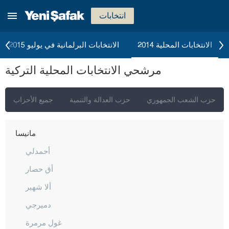
كيركالي
انتخابات
قرقلر ايلي
قرشهير
الانتخابات المحلية 2014
الانتخابات البرلمانية في يوليو 2015
قوجه ايلي
مرشحي الانتخابات المحلية التركية
قونيا
كوتاهيا
حزب الشعب الجمهوري
حزب العدالة والتنمية
جميع الأحزاب
مالاطيا
مانيسا
أحمدلي
أق حصار
ألا شهير
دميرجي
غول مرمرة