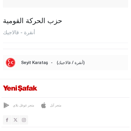
شاملي ديريه
شانكايا
حزب الحركة القومية
شابوك
أنقرة - قالاجيك
إيلاماداغ
أليماسوغوت
إيفران
(أنقرة / قالاجيك)
-
Seyit Karataş
غولباشي
غودول
هايمان
قالاجيك
متجر آبل
متجر غوغل بلاي
كازان
كاشي أوران