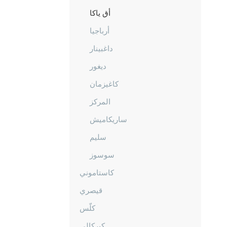
أق ياكا
أرباجيا
داغبينار
ديغور
كاغيزمان
المركز
ساريكاميش
سليم
سوسوز
كاستاموني
قيصري
كلّس
كيركالي