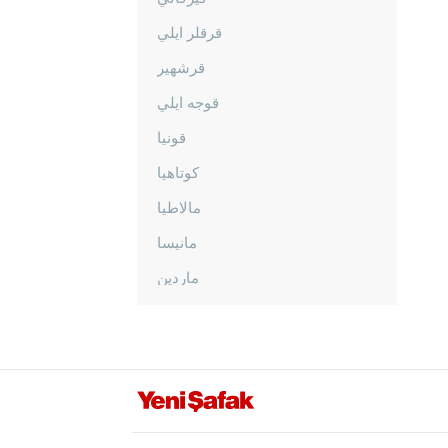
قرقلر ايلي
قرشهير
قوجه ايلي
قونيا
كوتاهيا
مالاطيا
مانيسا
ماردين
مرسين
موغلا
موش
نيفشهير