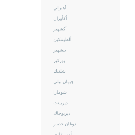
أهيرلي
أكأوران
أكشهير
ألطينتكين
بيشهير
بوزكير
شلتيك
جيهان بيلي
شومارا
ديربينت
ديربوجاك
دوغان حصار
أمير غازي