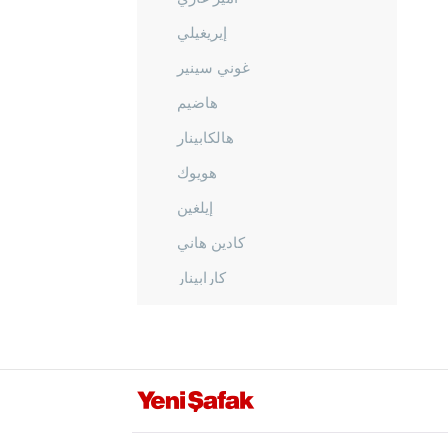
إيريغيلي
غوني سينير
هاضيم
هالكابينار
هويوك
إيلغين
كادين هاني
كارابينار
كاراطاي
كولو
ميرام
صاراي أونو