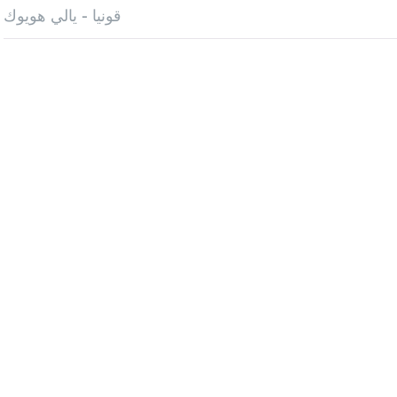
قونيا - يالي هويوك