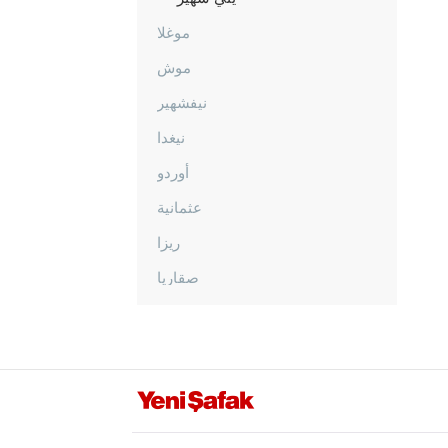
موغلا
موش
نيفشهير
نيغدا
أوردو
عثمانية
ريزا
صقاريا
صامسون
شانلي أورفا
سيرت
سينوب