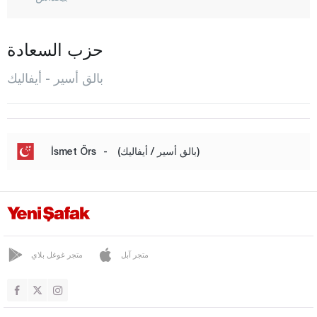
بورهانية
دورسون بيه
حزب السعادة
أرداميت
بالق أسير - أيفاليك
إيرديك
غوميش
غونان
(بالق أسير / أيفاليك)
-
İsmet Örs
حافران
إيقريندي
كاراإيسي
كيبسوت
متجر آبل
متجر غوغل بلاي
مانياس
مرمرة