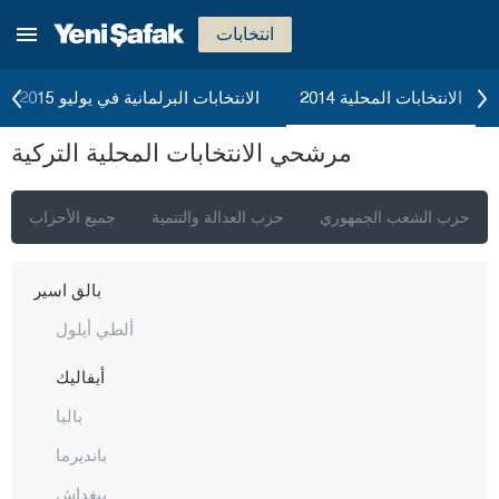
أغري
انتخابات
أكسراي
أماصيا
الانتخابات المحلية 2014
الانتخابات البرلمانية في يوليو 2015
أنطاليا
مرشحي الانتخابات المحلية التركية
أرداهان
أرتفين
حزب الشعب الجمهوري
حزب العدالة والتنمية
جميع الأحزاب
أيدن
بالق أسير
ألطي أيلول
أيفاليك
باليا
بانديرما
بيغداش