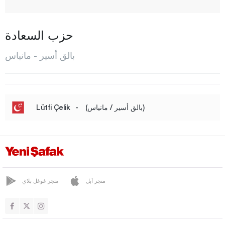
بورهانية
دورسون بيه
حزب السعادة
أرداميت
بالق أسير - مانياس
إيرديك
غوميش
غونان
(بالق أسير / مانياس)
-
Lütfi Çelik
حافران
إيقريندي
كاراإيسي
كيبسوت
متجر آبل
متجر غوغل بلاي
مانياس
مرمرة