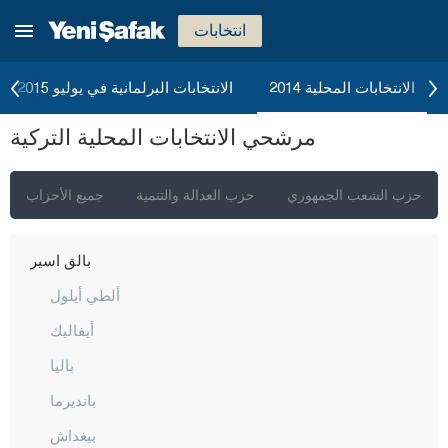
أغري
انتخابات
أكسراي
أماصيا
الانتخابات المحلية 2014
الانتخابات البرلمانية في يوليو 2015
أنطاليا
مرشحي الانتخابات المحلية التركية
أرداهان
أرتفين
حزب الشعب الجمهوري
حزب العدالة والتنمية
جميع الأحزاب
أيدن
بالق أسير
ألطي أيلول
أيفاليك
باليا
بانديرما
بيغداش