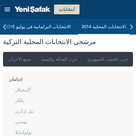
انتخابات
الانتخابات المحلية 2014
الانتخابات البرلمانية في يوليو 2015
إسطنبول
مرشحي الانتخابات المحلية التركية
أنقرة
إزمير
حزب الشعب الجمهوري
حزب العدالة والتنمية
جميع الأحزاب
أضنة
أديامان
أكينجيلار
بلكار
بيل إركرن
بيسني
بولوكيايلا