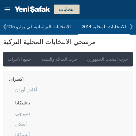
إسطنبول
انتخابات
أنقرة
إزمير
الانتخابات المحلية 2014
الانتخابات البرلمانية في يوليو 2015
أضنة
مرشحي الانتخابات المحلية التركية
أديامان
أفيون قره حصار
حزب الشعب الجمهوري
حزب العدالة والتنمية
جميع الأحزاب
أغري
أكسراي
أغاش أوران
باغليكايا
دميرجي
أسكي
أشمكايا