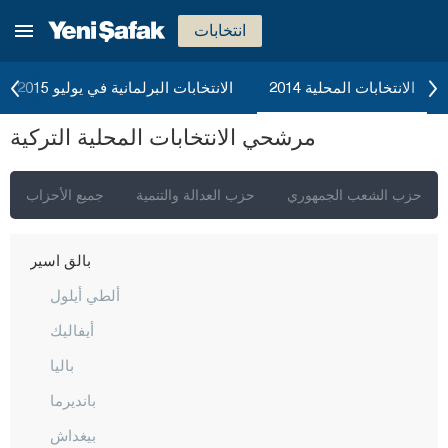
أغري
انتخابات
أكسراي
أماصيا
الانتخابات المحلية 2014
الانتخابات البرلمانية في يوليو 2015
أنطاليا
مرشحي الانتخابات المحلية التركية
أرداهان
أرتفين
حزب الشعب الجمهوري
حزب العدالة والتنمية
جميع الأحزاب
أيدن
بالق أسير
ألطي أيلول
أيفاليك
باليا
بانديرما
بيغداش