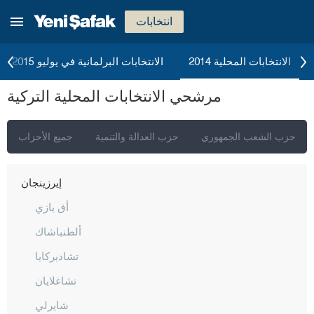
شانكيري
انتخابات
جوروم
دينيزلي
الانتخابات المحلية 2014
الانتخابات البرلمانية في يوليو 2015
دياربكر
مرشحي الانتخابات المحلية التركية
دوزجا
أدرنة
حزب الشعب الجمهوري
حزب العدالة والتنمية
جميع الأحزاب
إلازغ
إيرزينجان
أق يازي
ألطنباشاك
تشاديركايا
تشاغلايان
شايرلي