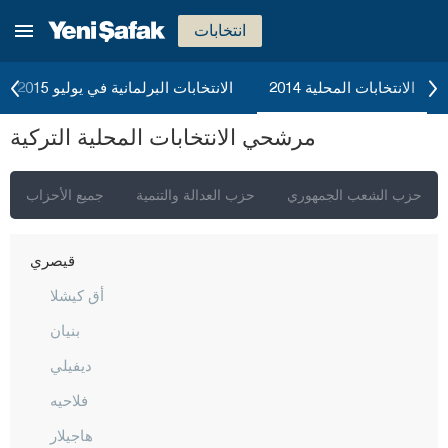
إيغدير
انتخابات
إيسبارتا
قهرمان ماراش
الانتخابات المحلية 2014
الانتخابات البرلمانية في يوليو 2015
قارابوك
مرشحي الانتخابات المحلية التركية
كرامان
كارس
حزب الشعب الجمهوري
حزب العدالة والتنمية
جميع الأحزاب
كاستاموني
قيصري
أق كيشلا
بنيان
ديفيلي
فلاحيه
هاجيلار