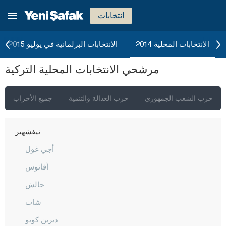
كوتاهيا
انتخابات
مالاطيا
مانيسا
الانتخابات المحلية 2014
الانتخابات البرلمانية في يوليو 2015
ماردين
مرشحي الانتخابات المحلية التركية
مرسين
موغلا
حزب الشعب الجمهوري
حزب العدالة والتنمية
جميع الأحزاب
موش
نيفشهير
أجي غول
أفانوس
جالش
شات
ديرين كويو