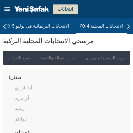
موغلا
انتخابات
موش
نيفشهير
الانتخابات المحلية 2014
الانتخابات البرلمانية في يوليو 2015
نيغدا
مرشحي الانتخابات المحلية التركية
أوردو
عثمانية
حزب الشعب الجمهوري
حزب العدالة والتنمية
جميع الأحزاب
ريزا
صقاريا
أدا بازاري
أق يازي
أريفيه
إيرانلار
فيريزلي