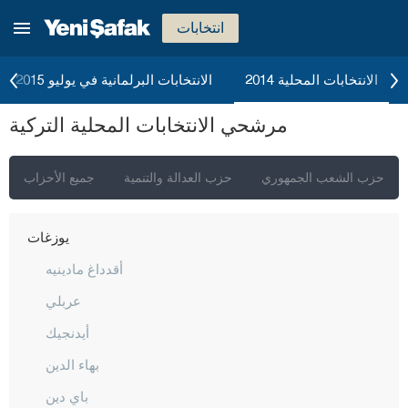
تكيرداغ
انتخابات
توكات
طرابزون
الانتخابات المحلية 2014
الانتخابات البرلمانية في يوليو 2015
طونجالي
مرشحي الانتخابات المحلية التركية
أوشاك
فان
حزب الشعب الجمهوري
حزب العدالة والتنمية
جميع الأحزاب
يالوفا
يوزغات
أقدداغ مادينيه
عربلي
أيدنجيك
بهاء الدين
باي دين