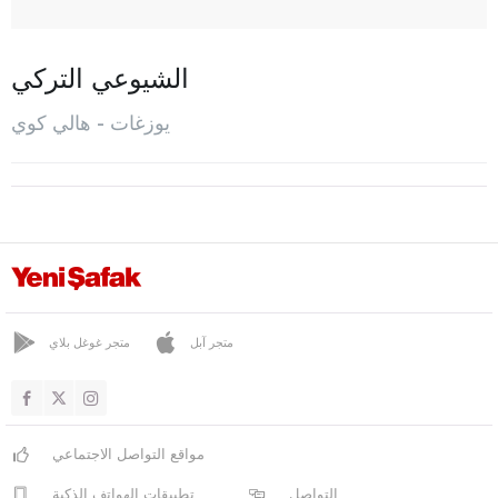
بلاكشاهان
بوغاز أليان
الشيوعي التركي
شاندير
يوزغات - هالي كوي
شايرألان
شيكيريك
جيدملي
دادا فاكيلي
دوغا كينت
آيمير
متجر آبل
متجر غوغل بلاي
جول شهري
هالي كوي
مواقع التواصل الاجتماعي
قاضي شهري
التواصل
تطبيقات الهواتف الذكية