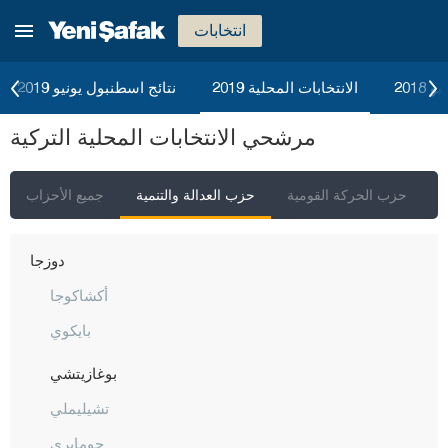
بوردور
انتخابات
بورصا
جناق قلعة
2018
الانتخابات المحلية 2019
نتائج اسطنبول يونيو 2019
شانكيري
مرشحي الانتخابات المحلية التركية
جوروم
دينيزلي
ي
حزب الحركة القومية
حزب العدالة والتنمية
جميع الأحزاب
دياربكر
دوزجا
أكشاكوجا
بايكوي
بوغازيتشي
تشيليملي
جومايري