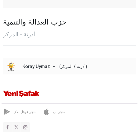
كيشان
كيرجاصالح
حزب العدالة والتنمية
كوبلو
أدرنة - المركز
لالاباشا
ميريتش
المركز
(أدرنة / المركز)
-
Koray Uymaz
صوباشي
سولوغلو
أوزونكوبرو
ينيكاربوزلو
متجر آبل
متجر غوغل بلاي
ينيموهاجر
إلازغ