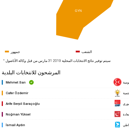
GYN
الشعب
جمهور
* سيتم توفير نتائج الانتخابات المحلية 2019 31 مارس من قبل وكالة الأناضول
المرشحون للانتخابات البلدية
ومية
Mehmet Sarı
نمية
Cafer Özdemir
وري
Arife Serpil Saraçoğlu
ادة
Noğman Yüksel
راطي
İsmail Aydın