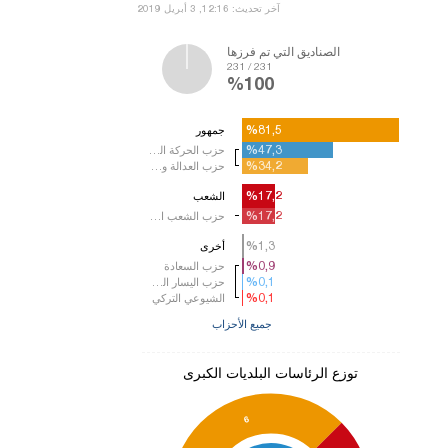
آخر تحديث: 12:16, 3 أبريل 2019
الصناديق التي تم فرزها
231 / 231
%100
%81,5
%81,5
جمهور
%47,3
%47,3
حزب الحركة القومية
%34,2
%34,2
حزب العدالة والتنمية
%17,2
%17,2
الشعب
%17,2
%17,2
حزب الشعب الجمهوري
%1,3
%1,3
أخرى
%0,9
%0,9
حزب السعادة
%0,1
%0,1
حزب اليسار الديمقراطي
%0,1
%0,1
الشيوعي التركي
جميع الأحزاب
توزع الرئاسات البلديات الكبرى
6