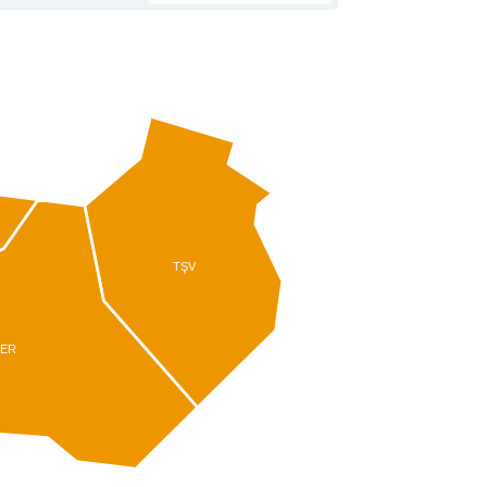
TŞV
ER