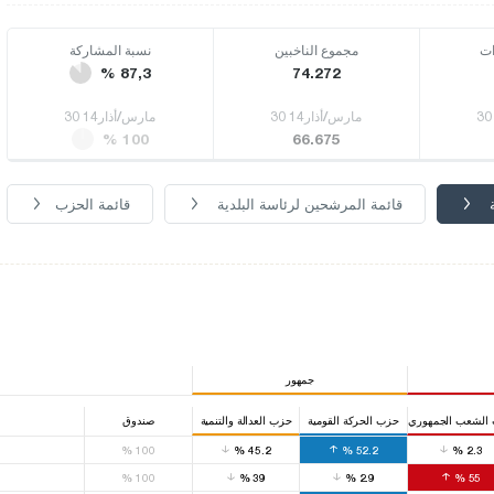
ات
مجموع الناخبين
نسبة المشاركة
% 87,3
74.272
30 مارس/أذار14
30 مارس/أذار14
% 100
66.675
قائمة المرشحين لرئاسة البلدية
قائمة الحزب
جمهور
الشعب الجمهوري
حزب الحركة القومية
حزب العدالة والتنمية
صندوق
%
100
%
45.2
%
52.2
%
2.3
%
100
%
39
%
2.9
%
55