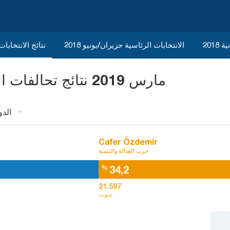
2018
الانتخابات الرئاسية حزيران/يونيو 2018
نتائج الانتخابات ا
31 مارس 2019 نتائج تحالفات الانتخابات المحلية أماصيا
الدو
Cafer Özdemir
حزب العدالة والتنمية
34,2
%
21.597
صوت