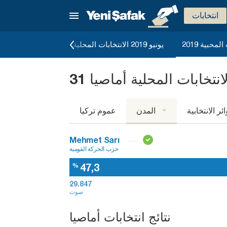
انتخابات
لمحبية 2019
يونيو 2019 الانتخابات المحلية
2023 نتائج الانتخابات ا
ائر الانتخابية
المدن
عموم تركيا
Mehmet Sarı
حزب الحركة القومية
47,3
%
29.847
صوت
نتائج انتخابات أماصيا