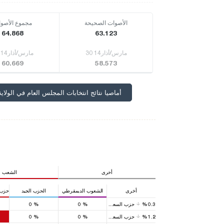
الأصوات الصحيحة
مجموع الأصو
64.868
63.123
30 مارس/أذار14
30 مارس/أذار14
60.669
58.573
أماصيا نتائج انتخابات المجلس العام في الولاية
أخرى
الشعب
أخرى
الشعوب الديمقرطي
الحزب الجيد
حزب 
0.3
%
حزب السعادة
%
0
%
0
1.2
%
حزب السعادة
%
0
%
0