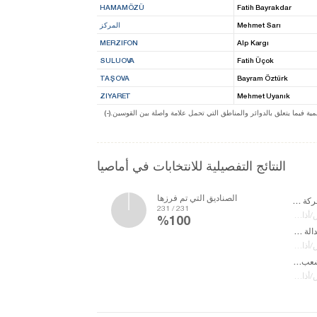
HAMAMÖZÜ
Fatih Bayrakdar
Mehmet Sarı
المركز
MERZIFON
Alp Kargı
SULUOVA
Fatih Üçok
TAŞOVA
Bayram Öztürk
ZIYARET
Mehmet Uyanık
ة فيما يتعلق بالدوائر والمناطق التي تحمل علامة واصلة بين القوسين
النتائج التفصيلية للانتخابات في أماصيا
الصناديق التي تم فرزها
حزب الحركة القومية
231 / 231
30 مارس/أذار14
%100
حزب العدالة والتنمية
30 مارس/أذار14
حزب الشعب الجمهوري
30 مارس/أذار14