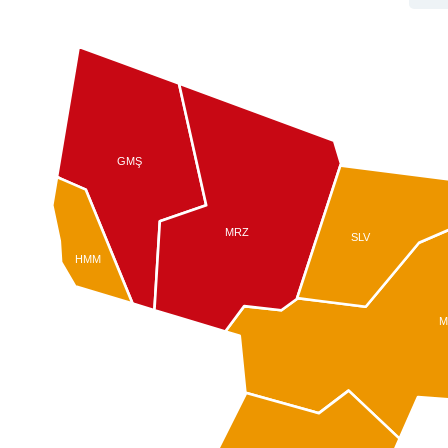
GMŞ
MRZ
SLV
HMM
M