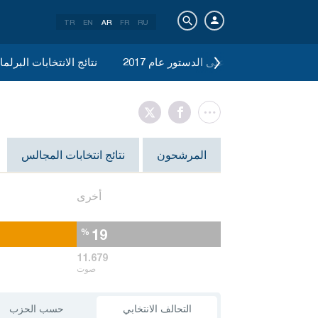
TR
EN
AR
FR
RU
نتائج الاستفتاء على الدستور عام 2017
نتائج الانتخابات البرلمانية 
المرشحون
نتائج انتخابات المجالس
أخرى
19
%
11.679
صوت
التحالف الانتخابي
حسب الحزب