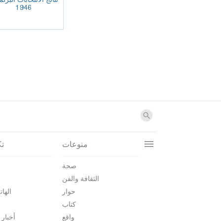
1946
منوعات
تك
صحة
الثقافة والفن
حوار
الهات
كتاب
واقع
أخبار 