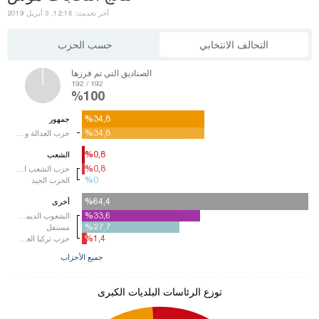
آخر تحديث: 12:16, 3 أبريل 2019
التحالف الانتخابي
حسب الحزب
الصناديق التي تم فرزها
192 / 192
%100
%34,8
%34,8
جمهور
%34,8
%34,8
حزب العدالة والتنمية
%0,8
%0,8
الشعب
%0,8
%0,8
حزب الشعب الجمهوري
%0
%0
الحزب الجيد
%64,4
%64,4
أخرى
%33,6
%33,6
الشعوب الديمقرطي
%27,7
%27,7
مستقل
%1,4
%1,4
حزب تركيا العظمى
جميع الأحزاب
توزع الرئاسات البلديات الكبرى