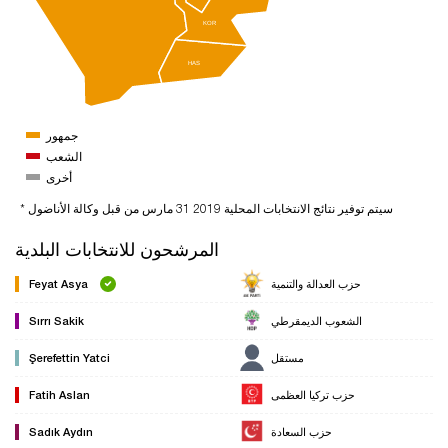
KOR
HAS
جمهور
الشعب
أخرى
* سيتم توفير نتائج الانتخابات المحلية 2019 31 مارس من قبل وكالة الأناضول
المرشحون للانتخابات البلدية
حزب العدالة والتنمية
Feyat Asya
الشعوب الديمقرطي
Sırrı Sakik
مستقل
Şerefettin Yatci
حزب تركيا العظمى
Fatih Aslan
حزب السعادة
Sadık Aydın