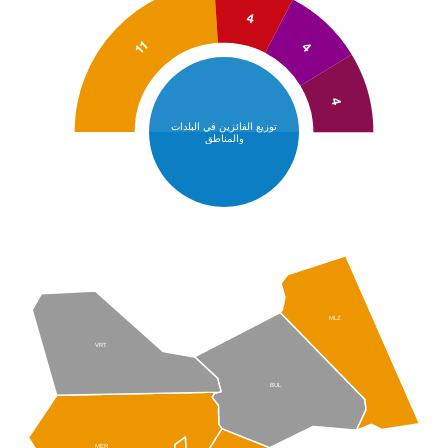
4
11
4
4
توزيع الفائزين في البلدات
والمناطق
MLZ
VRT
BUL
MER