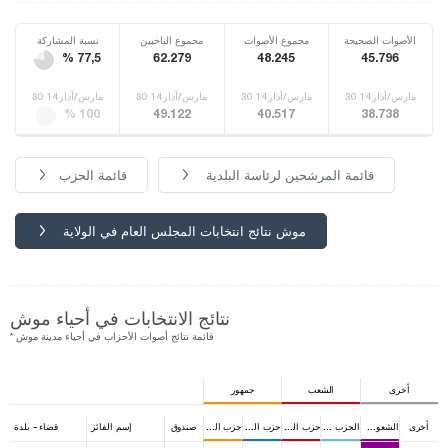
الأصوات الصحيحة
مجموع الأصوات
مجموع الناخبين
نسبة المشاركة
% 77,5
62.279
48.245
45.796
30 مارس/أذار14
30 مارس/أذار14
30 مارس/أذار14
30 مارس/أذار14
% 100
49.122
40.517
38.738
قائمة المرشحين لرئاسة البلدية
قائمة الحزب
موش نتائج انتخابات المجلس العام في الولاية
نتائج الانتخابات في أحياء موش
* قائمة نتائج أصوات الأحزاب في أحياء مدينة موش
أخرى
الشعب
جمهور
أخرى
الشعوب الديمقرطي
الحزب الجيد
حزب الشعب الجمهوري
حزب الحركة القومية
حزب العدالة والتنمية
صندوق
إسم الفائز
قضاء - بلدة