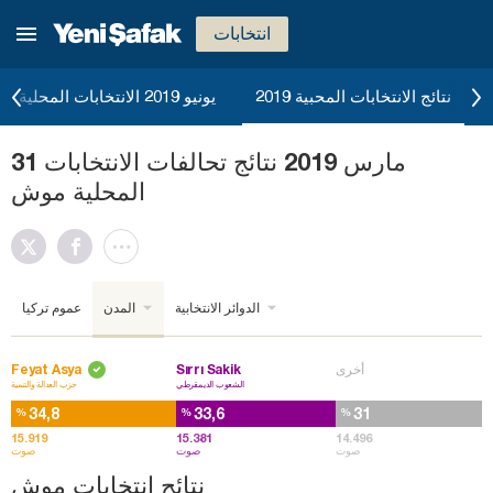
انتخابات
نتائج الانتخابات المحبية 2019
يونيو 2019 الانتخابات المحلية
31 مارس 2019 نتائج تحالفات الانتخابات
المحلية موش
الدوائر الانتخابية
المدن
عموم تركيا
أخرى
Sırrı Sakik
Feyat Asya
الشعوب الديمقرطي
حزب العدالة والتنمية
34,8
33,6
31
%
%
%
15.919
15.381
14.496
صوت
صوت
صوت
نتائج انتخابات موش