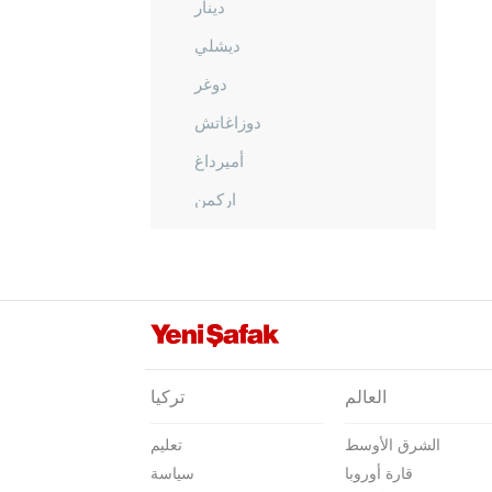
دينار
ديشلي
دوغر
دوزاغاتش
أميرداغ
اركمن
إيفجيلار
فتحيبي
غازليغول
غبجالار
غومو
العالم
تركيا
حيدرلي
الشرق الأوسط
تعليم
هوجالار
قارة أوروبا
سياسة