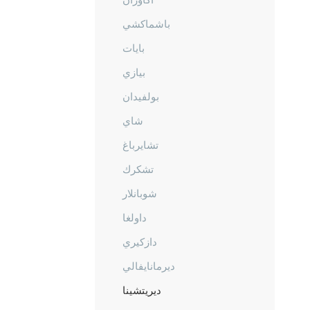
باشماكشي
بايات
بيازي
بولفيدان
شاي
تشايرباغ
تشكرك
شوبانلار
داولغا
دازكيري
ديرمانايفالي
ديريتشينا