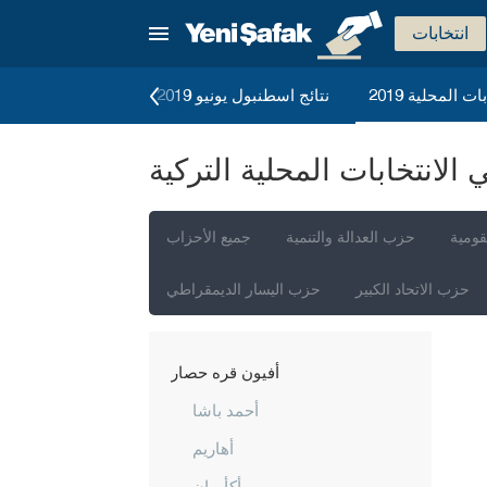
انتخابات
ات المحلية 2019
نتائج اسطنبول يونيو 2019
الانتخابات العامة 2023
لانتخابات المحلية التركية
إسطنبول
أنقرة
قومية
حزب العدالة والتنمية
جميع الأحزاب
إزمير
حزب الاتحاد الكبير
حزب اليسار الديمقراطي
أضنة
أديامان
أفيون قره حصار
أحمد باشا
أهاريم
أكأوران