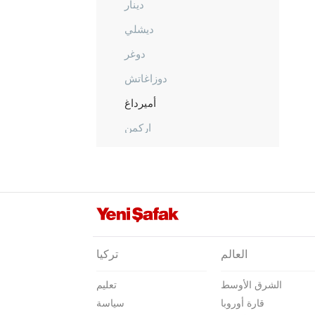
دينار
ديشلي
دوغر
دوزاغاتش
أميرداغ
اركمن
إيفجيلار
فتحيبي
غازليغول
غبجالار
غومو
العالم
تركيا
حيدرلي
الشرق الأوسط
تعليم
هوجالار
قارة أوروبا
سياسة