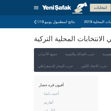
انتخابات
ات المحلية 2019
نتائج اسطنبول يونيو 2019
الانتخابات العامة 2023
لانتخابات المحلية التركية
إسطنبول
أنقرة
قومية
حزب العدالة والتنمية
جميع الأحزاب
إزمير
حزب الاتحاد الكبير
حزب اليسار الديمقراطي
أضنة
أديامان
أفيون قره حصار
أحمد باشا
أهاريم
أكأوران