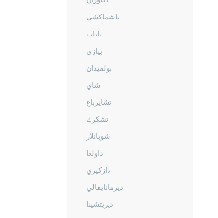
باشماكشي
بايات
بيازي
بولفيدان
شاي
تشايرباغ
تشكرك
شوبانلار
داولغا
دازكيري
ديرمانايفالي
ديريتشينا