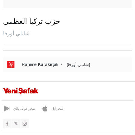
هال فيتي
هاليليه
حزب تركيا العظمى
حرّان
شانلي أورفا
هيلفان
كارا كوبرو
سيفريك
(شانلي أورفا)
-
Rahime Karakeçili
سوروش
فيران شهير
سيرت
سينوب
متجر آبل
متجر غوغل بلاي
شرناق
سيفاس
تكيرداغ