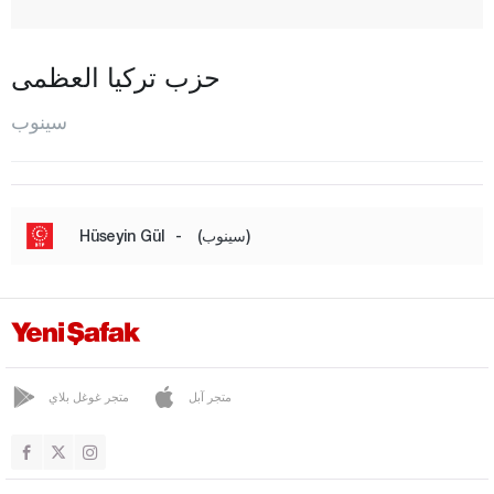
غيرزيه
المركز
حزب تركيا العظمى
ساراي دوزو
سينوب
توركالي
شرناق
سيفاس
(سينوب)
-
Hüseyin Gül
تكيرداغ
توكات
طرابزون
طونجالي
متجر آبل
متجر غوغل بلاي
أوشاك
فان
يالوفا