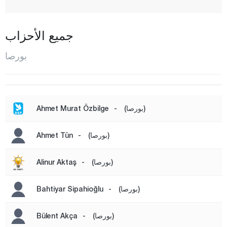
إيزنيك
قاراجا باي
جميع الأحزاب
كيليس
بورصا
كيستيل
مودانيا
مصطفى كمال باشا
(بورصا)
-
Ahmet Murat Özbilge
نيلوفار
(بورصا)
-
Ahmet Tün
أورهان إيلي
أورهان غازي
(بورصا)
-
Alinur Aktaş
عثمان غازي
يني شهير
(بورصا)
-
Bahtiyar Sipahioğlu
يلدريم
(بورصا)
-
Bülent Akça
جناق قلعة