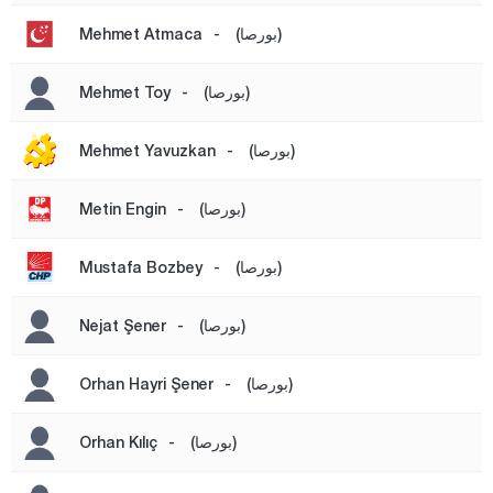
شانكيري
(بورصا)
-
Mehmet Atmaca
جوروم
(بورصا)
-
Mehmet Toy
دينيزلي
دياربكر
(بورصا)
-
Mehmet Yavuzkan
دوزجا
(بورصا)
-
Metin Engin
أدرنة
إلازغ
(بورصا)
-
Mustafa Bozbey
إيرزينجان
(بورصا)
-
Nejat Şener
أرضروم
إيسكي شهير
(بورصا)
-
Orhan Hayri Şener
غازي عنتاب
(بورصا)
-
Orhan Kılıç
غيراسون