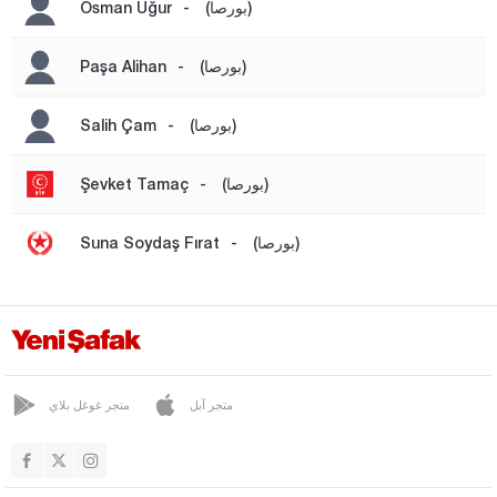
كوموش خانة
(بورصا)
-
Osman Uğur
هاكّاري
(بورصا)
-
Paşa Alihan
هطاي
إيغدير
(بورصا)
-
Salih Çam
إيسبارتا
(بورصا)
-
Şevket Tamaç
قهرمان ماراش
قارابوك
(بورصا)
-
Suna Soydaş Fırat
كرامان
كارس
كاستاموني
قيصري
متجر آبل
متجر غوغل بلاي
كلّس
كيركالي