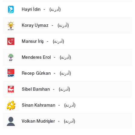
أرضروم
(أدرنة)
-
Hayri İdin
إيسكي شهير
(أدرنة)
-
Koray Uymaz
غازي عنتاب
غيراسون
(أدرنة)
-
Mansur İriş
كوموش خانة
(أدرنة)
-
Menderes Erol
هاكّاري
هطاي
(أدرنة)
-
Recep Gürkan
إيغدير
(أدرنة)
-
Sibel Barshan
إيسبارتا
قهرمان ماراش
(أدرنة)
-
Sinan Kahraman
قارابوك
(أدرنة)
-
Volkan Mudrişler
كرامان