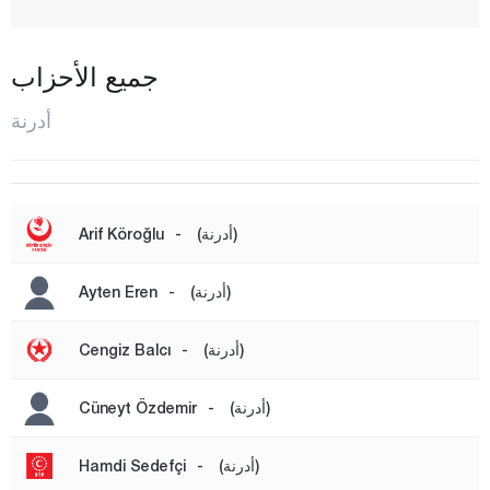
كيشان
كيرجاصالح
جميع الأحزاب
كوبلو
أدرنة
لالاباشا
ميريتش
المركز
(أدرنة)
-
Arif Köroğlu
صوباشي
(أدرنة)
-
Ayten Eren
سولوغلو
أوزونكوبرو
(أدرنة)
-
Cengiz Balcı
ينيكاربوزلو
ينيموهاجر
(أدرنة)
-
Cüneyt Özdemir
إلازغ
(أدرنة)
-
Hamdi Sedefçi
إيرزينجان