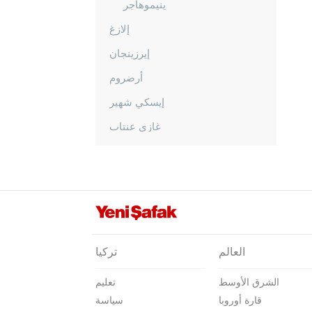
ينيموهاجر
إلازغ
إيرزينجان
أرضروم
إيسكي شهير
غازي عنتاب
غيراسون
كوموش خانة
هاكّاري
هطاي
إيغدير
العالم
تركيا
إيسبارتا
الشرق الأوسط
تعليم
قهرمان ماراش
قارة أوروبا
سياسة