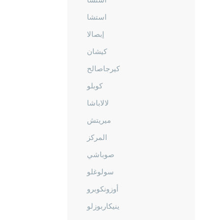
استشا
إبصالا
كيشان
كيرجاصالح
كوبلو
لالاباشا
ميريتش
المركز
صوباشي
سولوغلو
أوزونكوبرو
ينيكاربوزلو