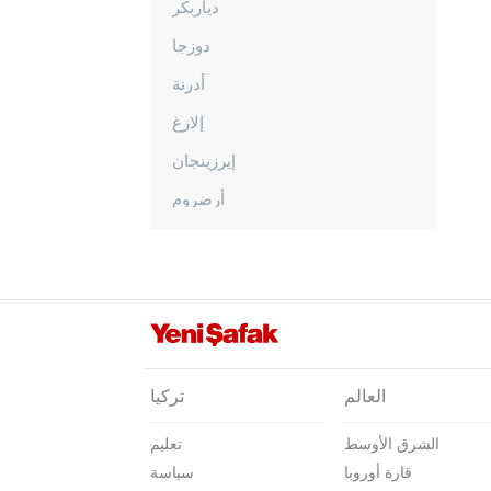
دياربكر
دوزجا
أدرنة
إلازغ
إيرزينجان
أرضروم
إيسكي شهير
غازي عنتاب
غيراسون
كوموش خانة
هاكّاري
العالم
تركيا
هطاي
الشرق الأوسط
تعليم
إيغدير
قارة أوروبا
سياسة