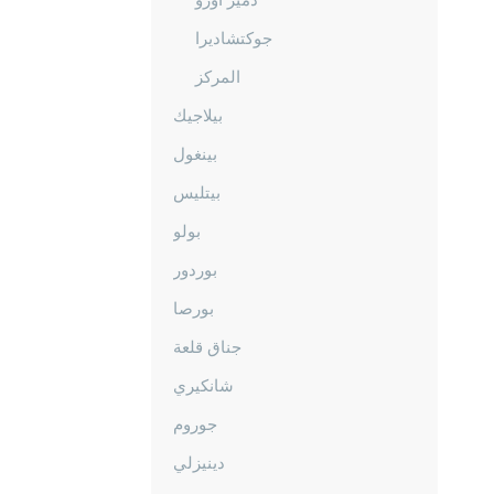
جوكتشاديرا
المركز
بيلاجيك
بينغول
بيتليس
بولو
بوردور
بورصا
جناق قلعة
شانكيري
جوروم
دينيزلي