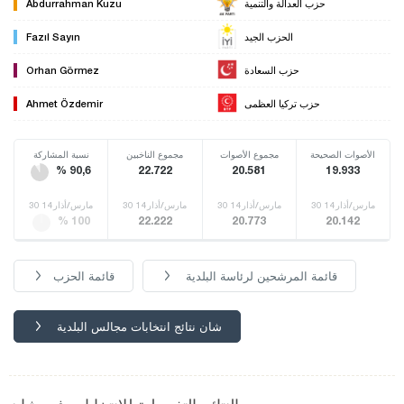
حزب العدالة والتنمية
Abdurrahman Kuzu
الحزب الجيد
Fazıl Sayın
حزب السعادة
Orhan Görmez
حزب تركيا العظمى
Ahmet Özdemir
الأصوات الصحيحة
مجموع الأصوات
مجموع الناخبين
نسبة المشاركة
% 90,6
22.722
20.581
19.933
30 مارس/أذار14
30 مارس/أذار14
30 مارس/أذار14
30 مارس/أذار14
% 100
22.222
20.773
20.142
قائمة المرشحين لرئاسة البلدية
قائمة الحزب
شان نتائج انتخابات مجالس البلدية