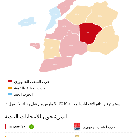
GLB
ECB
LPS
BGA
GKÇ
MER
ÇAN
YNC
BZC
BYÇ
EZN
AYV
حزب الشعب الجمهوري
حزب العدالة والتنمية
الحزب الجيد
* سيتم توفير نتائج الانتخابات المحلية 2019 31 مارس من قبل وكالة الأناضول
المرشحون للانتخابات البلدية
حزب الشعب الجمهوري
Bülent Öz