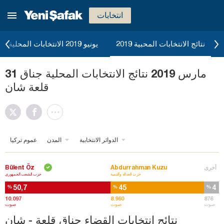
انتخابات
نتائج الانتخابات المحبية 2019
يونيو 2019 الانتخابات المحلية
31 مارس 2019 نتائج الانتخابات المحلية جناق
قلعة شان
الدوائر الانتخابية
المدن
عموم تركيا
أخرى
Abdurrahman Kuzu
Bülent Öz
حزب العدالة والتنمية
حزب الشعب الجمهوري
50,7
45
4
%
%
%
10.097
8.960
876
صوت
صوت
صوت
نتائج انتخابات القضاء جناق قلعة - شان