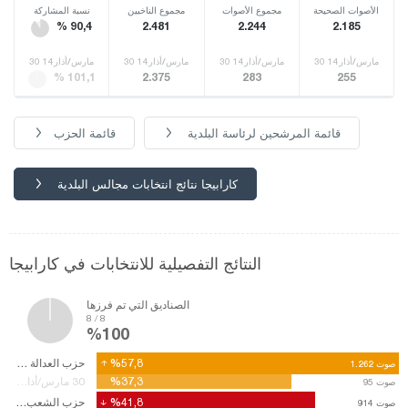
الأصوات الصحيحة
مجموع الأصوات
مجموع الناخبين
نسبة المشاركة
% 90,4
2.481
2.244
2.185
30 مارس/أذار14
30 مارس/أذار14
30 مارس/أذار14
30 مارس/أذار14
% 101,1
2.375
283
255
قائمة المرشحين لرئاسة البلدية
قائمة الحزب
كارابيجا نتائج انتخابات مجالس البلدية
النتائج التفصيلية للانتخابات في كارابيجا
الصناديق التي تم فرزها
8 / 8
%100
%57,8
%57,8
حزب العدالة والتنمية
صوت
صوت
1.262
1.262
%37,3
%37,3
30 مارس/أذار14
صوت
صوت
95
95
%41,8
%41,8
حزب الشعب الجمهوري
صوت
صوت
914
914