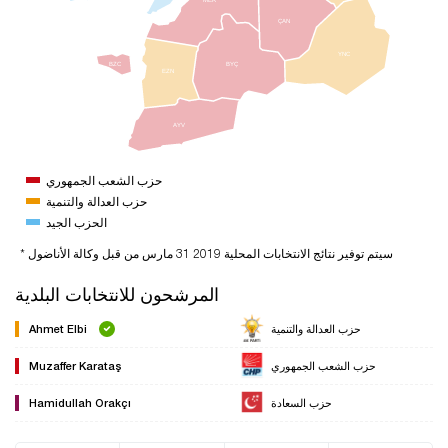
ÇAN
YNC
BZC
BYÇ
EZN
AYV
حزب الشعب الجمهوري
حزب العدالة والتنمية
الحزب الجيد
* سيتم توفير نتائج الانتخابات المحلية 2019 31 مارس من قبل وكالة الأناضول
المرشحون للانتخابات البلدية
حزب العدالة والتنمية
Ahmet Elbi
حزب الشعب الجمهوري
Muzaffer Karataş
حزب السعادة
Hamidullah Orakçı