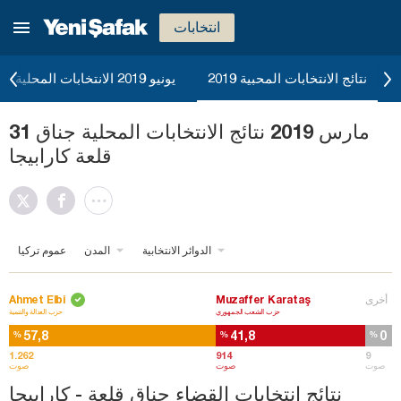
انتخابات
نتائج الانتخابات المحبية 2019
يونيو 2019 الانتخابات المحلية
31 مارس 2019 نتائج الانتخابات المحلية جناق
قلعة كارابيجا
الدوائر الانتخابية
المدن
عموم تركيا
أخرى
Muzaffer Karataş
Ahmet Elbi
حزب الشعب الجمهوري
حزب العدالة والتنمية
57,8
41,8
0
%
%
%
1.262
914
9
صوت
صوت
صوت
نتائج انتخابات القضاء جناق قلعة - كارابيجا