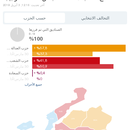
آخر تحديث: 12:16, 3 أبريل 2019
التحالف الانتخابي
حسب الحزب
الصناديق التي تم فرزها
8 / 8
%100
%57,8
%57,8
حزب العدالة والتنمية
%37,3
%37,3
30 مارس/أذار14
%41,8
%41,8
حزب الشعب الجمهوري
%50,2
%50,2
30 مارس/أذار14
%0,4
%0,4
حزب السعادة
%0
%0
30 مارس/أذار14
جميع الأحزاب
GLB
ECB
LPS
BGA
GKÇ
MER