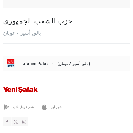
بورهانية
دورسون بيه
حزب الشعب الجمهوري
أرداميت
بالق أسير - غونان
إيرديك
غوميش
غونان
(بالق أسير / غونان)
-
İbrahim Palaz
حافران
إيقريندي
كاراإيسي
كيبسوت
متجر آبل
متجر غوغل بلاي
مانياس
مرمرة