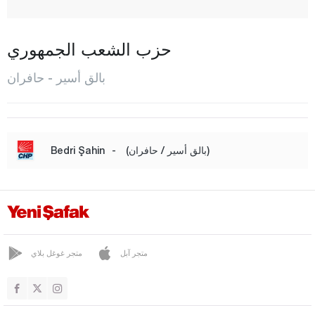
بورهانية
دورسون بيه
حزب الشعب الجمهوري
أرداميت
بالق أسير - حافران
إيرديك
غوميش
غونان
(بالق أسير / حافران)
-
Bedri Şahin
حافران
إيقريندي
كاراإيسي
كيبسوت
متجر آبل
متجر غوغل بلاي
مانياس
مرمرة