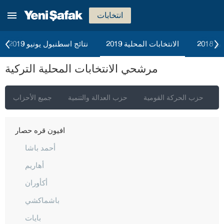
انتخابات
إسطنبول
2018
الانتخابات المحلية 2019
نتائج اسطنبول يونيو 2019
أنقرة
مرشحي الانتخابات المحلية التركية
إزمير
أضنة
ي
حزب الحركة القومية
حزب العدالة والتنمية
جميع الأحزاب
أديامان
أفيون قره حصار
أحمد باشا
أهاريم
أكأوران
باشماكشي
بايات