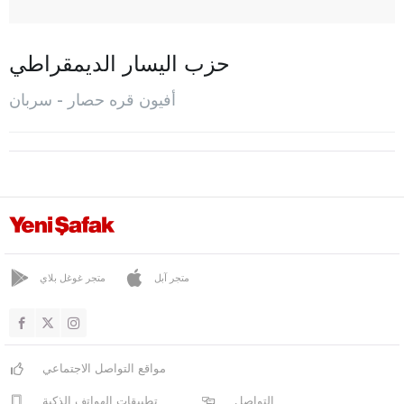
بيازي
بولفيدان
حزب اليسار الديمقراطي
شاي
أفيون قره حصار - سربان
تشايرباغ
تشكرك
شوبانلار
داولغا
دازكيري
ديرمانايفالي
متجر آبل
متجر غوغل بلاي
ديريتشينا
دينار
ديشلي
مواقع التواصل الاجتماعي
دوغر
التواصل
تطبيقات الهواتف الذكية