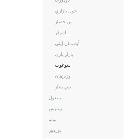
غول بازاري
إين حصار
المركز
أوسمان إيلي
بازار ياري
سوغوت
وزيرهان
يني بينار
بينغول
بيتليس
بولو
بوردور