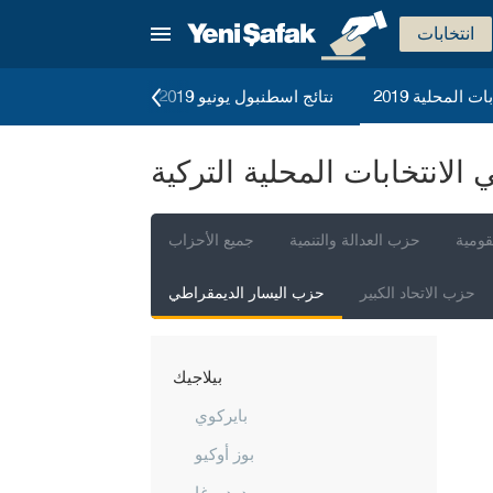
أماصيا
انتخابات
أنطاليا
ات المحلية 2019
نتائج اسطنبول يونيو 2019
الانتخابات العامة 2023
أرداهان
أرتفين
لانتخابات المحلية التركية
أيدن
بالق أسير
قومية
حزب العدالة والتنمية
جميع الأحزاب
بارتين
حزب الاتحاد الكبير
حزب اليسار الديمقراطي
باتمان
بايبورت
بيلاجيك
بايركوي
بوز أوكيو
دودورغا