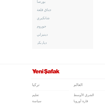
بورصا
جناق قلعة
شانكيري
جوروم
دينيزلي
دياربكر
دوزجا
أدرنة
إلازغ
إيرزينجان
أرضروم
العالم
تركيا
إيسكي شهير
الشرق الأوسط
تعليم
غازي عنتاب
قارة أوروبا
سياسة