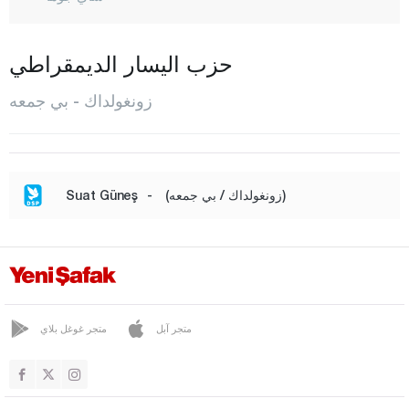
شايدايرماني
ديفريك
حزب اليسار الديمقراطي
علوان بزارجيك
زونغولداك - بي جمعه
إيريغيلي
فليوس
جليك
(زونغولداك / بي جمعه)
-
Suat Güneş
كوشي بي
غولوش
جومالي
قنديل لي
متجر آبل
متجر غوغل بلاي
كرامان
كارابينار