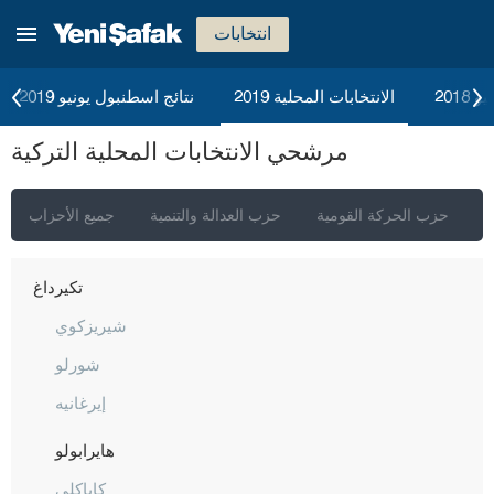
صقاريا
انتخابات
صامسون
شانلي أورفا
2018
الانتخابات المحلية 2019
نتائج اسطنبول يونيو 2019
سيرت
مرشحي الانتخابات المحلية التركية
سينوب
شرناق
ي
حزب الحركة القومية
حزب العدالة والتنمية
جميع الأحزاب
سيفاس
تكيرداغ
شيريزكوي
شورلو
إيرغانيه
هايرابولو
كاباكلي