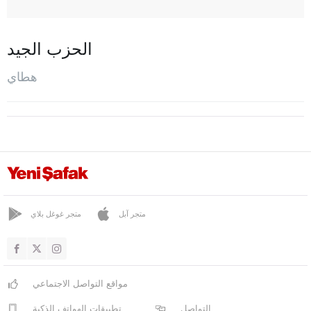
دورت يول
أرزين
الحزب الجيد
حسّا
هطاي
إسكندورن
كيريك هان
كوملو
باياس
ريحانية
صمنداغ
متجر آبل
متجر غوغل بلاي
يايلاداغ
إيغدير
إيسبارتا
مواقع التواصل الاجتماعي
قهرمان ماراش
التواصل
تطبيقات الهواتف الذكية