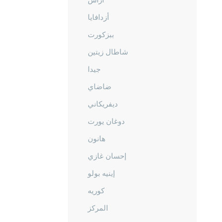
أزدافايا
ببزكورت
شاطال زيتين
جيدا
ضاضاي
ديفريكاني
دوغان يورت
هانون
إحسان غازي
إينيه بولو
كوريه
المركز