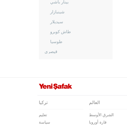
بينار باشي
شينبازار
سيديلار
طاش كوبرو
طوسيا
قيصري
كلّس
كيركالي
قرقلر ايلي
قرشهير
قوجه ايلي
العالم
تركيا
قونيا
الشرق الأوسط
تعليم
كوتاهيا
قارة أوروبا
سياسة