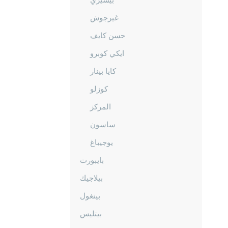
غيرجوش
حسن كايف
ايكي كوبرو
كايا بينار
كوزلو
المركز
ساسون
يوجيباغ
بايبورت
بيلاجيك
بينغول
بيتليس