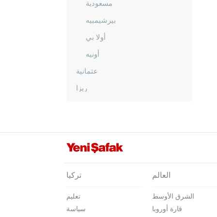
مسعودية
بيرشيمبيه
أولا بي
أونيه
عثمانية
ريزا
صقاريا
صامسون
شانلي أورفا
سيرت
سينوب
العالم
تركيا
شرناق
الشرق الأوسط
تعليم
سيفاس
قارة أوروبا
سياسة