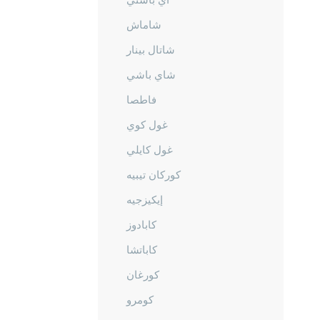
شاماش
شاتال بينار
شاي باشي
فاطصا
غول كوي
غول كايلي
كوركان تيبيه
إيكيزجيه
كابادوز
كاباتشا
كورغان
كومرو