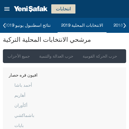
انتخابات
إسطنبول
2018
الانتخابات المحلية 2019
نتائج اسطنبول يونيو 2019
أنقرة
مرشحي الانتخابات المحلية التركية
إزمير
أضنة
ي
حزب الحركة القومية
حزب العدالة والتنمية
جميع الأحزاب
أديامان
أفيون قره حصار
أحمد باشا
أهاريم
أكأوران
باشماكشي
بايات