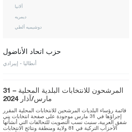
ألانيا
ديمريه
دوشيميه ألطي
إيلمالي
فينيك
حزب اتحاد الأناضول
غازي باشا
أنطاليا - إيبرادي
غون دوموش
إيبرادي
المرشحون للانتخابات البلدية المحلية – 31
كاش
مارس/آذار 2024
كيمير
قائمة رؤساء البلديات المرشحين للانتخابات المحلية المقرر
كيبيز
إجراؤها في 31 مارس موجودة على صفحة انتخابات يني
شفق العربية. سنبث نسب التصويت للتحالفات التي أنشأتها
كونيا ألطي
الأحزاب التركية في 81 ولاية ومنطقة ونتائج الانتخابات