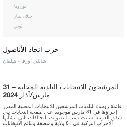
بوزأوفا
جيلان بينار
أيّوبي
هال فيتي
هاليليه
حزب اتحاد الأناضول
حرّان
شانلي أورفا - هيلفان
هيلفان
كارا كوبرو
المرشحون للانتخابات البلدية المحلية – 31
سيفريك
مارس/آذار 2024
سوروش
قائمة رؤساء البلديات المرشحين للانتخابات المحلية المقرر
فيران شهير
إجراؤها في 31 مارس موجودة على صفحة انتخابات يني
شفق العربية. سنبث نسب التصويت للتحالفات التي أنشأتها
سيرت
الأحزاب التركية في 81 ولاية ومنطقة ونتائج الانتخابات