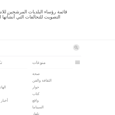
منوعات
تك
صحة
الثقافة والفن
حوار
الهات
كتاب
واقع
أخبار 
السيناما
تلفاز