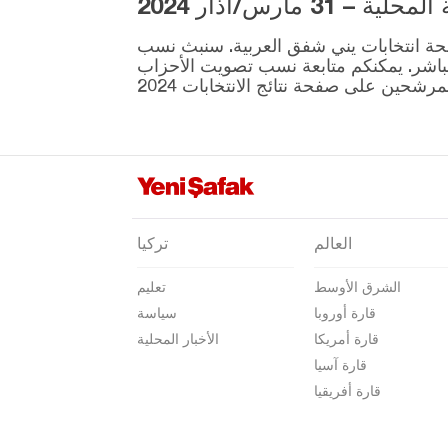
3 مارس/آذار 2024
ية المقرر إجراؤها في 31 مارس موجودة على صفحة انتخابات يني شفق العربية. سنبث نسب
نطقة ونتائج الانتخابات بشكل مباشر. يمكنكم متابعة نسب تصويت الأحزاب
العالم
تركيا
الشرق الأوسط
تعليم
قارة أوروبا
سياسة
قارة أمريكا
الأخبار المحلية
قارة آسيا
قارة أفريقيا