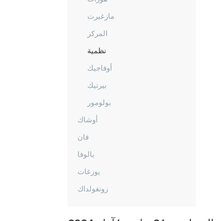
مازغيرت
المركز
نظمية
أوفاجيك
بيرتيك
بولومور
أوشاك
فان
يالوفا
يوزغات
زونغولداك