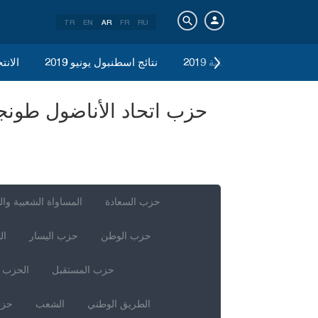
TR
EN
AR
FR
RU
الانتخابات المحلية 2019
نتائج اسطنبول يونيو 2019
الانتخ
حزب السعادة
المساواة الشعبية وال
حزب الوطن
حزب اليسار
ال
حزب المستقبل
الحزب ا
الطريق الوطني
الشعب
حزب