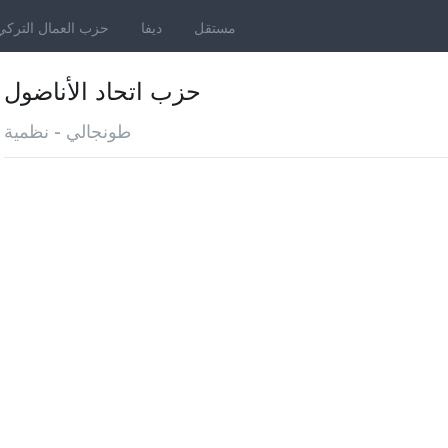
مستقل
ديفا
حزب العمال التركي
حزب اتحاد الأناضول
طونجالي - نظمية