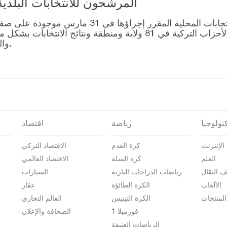
المرشحون للانتخابات البلدية المحلية – 1
قائمة رؤساء البلديات المرشحين للانتخابات المحل
التصويت للتحالفات التي أنشأتها الأحزاب التركية في 81 ولاية وم
والمرشحين على صفحة نتائج الانتخابات 2024.
نولوجيا
رياضة
اقتصاد
الإنترنت
كرة القدم
الاقتصاد التركي
العلم
كرة السلة
الاقتصاد العالمي
ف النقال
رياضات الدراجات النارية
السيارات
الألعاب
الكرة الطائؤة
عقار
المنتجات
الكرة التينيس
العالم التجاري
فورميلا 1
الصحافة والإعلان
الرياضات العنيفة