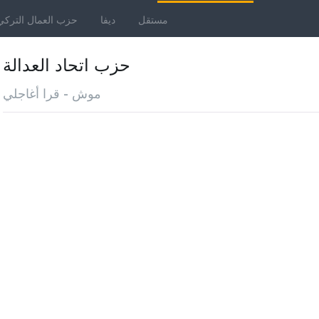
مستقل
ديفا
حزب العمال التركي
حزب اتحاد العدالة
موش - قرا أغاجلي