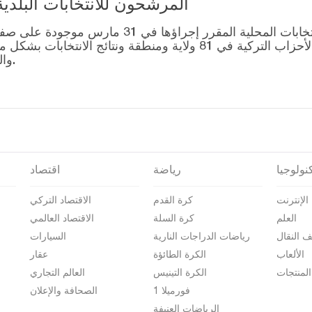
المرشحون للانتخابات البلدية المحلية – 1
قائمة رؤساء البلديات المرشحين للانتخابات المحل
التصويت للتحالفات التي أنشأتها الأحزاب التركية في 81 ولاية وم
والمرشحين على صفحة نتائج الانتخابات 2024.
نولوجيا
رياضة
اقتصاد
الإنترنت
كرة القدم
الاقتصاد التركي
العلم
كرة السلة
الاقتصاد العالمي
ف النقال
رياضات الدراجات النارية
السيارات
الألعاب
الكرة الطائؤة
عقار
المنتجات
الكرة التينيس
العالم التجاري
فورميلا 1
الصحافة والإعلان
الرياضات العنيفة