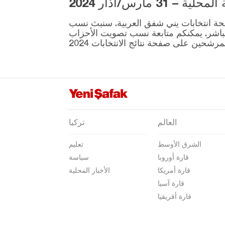
3 مارس/آذار 2024
يون جالي
ية المقرر إجراؤها في 31 مارس موجودة على صفحة انتخابات يني شفق العربية. سنبث نسب
نيفشهير
نطقة ونتائج الانتخابات بشكل مباشر. يمكنكم متابعة نسب تصويت الأحزاب
نيغدا
أوردو
عثمانية
ريزا
صقاريا
العالم
تركيا
صامسون
الشرق الأوسط
تعليم
شانلي أورفا
قارة أوروبا
سياسة
سيرت
قارة أمريكا
الأخبار المحلية
سينوب
قارة آسيا
قارة أفريقيا
شرناق
سيفاس