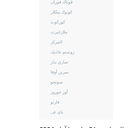
قوناك قوران
كونوك بيكلار
كوركوت
ملازغيرت
المركز
روستم غاديك
صاري بنار
سرين أوفا
سونجو
أوز جورور
فارتو
ياي غن
يشيل أوفا