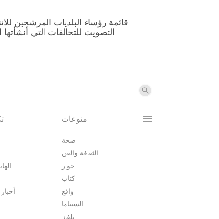
منوعات
تك
صحة
الثقافة والفن
حوار
الهات
كتاب
واقع
أخبار 
السيناما
تلفاز