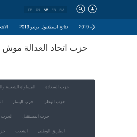
TR
EN
AR
FR
RU
الانتخابات المحلية 2019
نتائج اسطنبول يونيو 2019
الانتخ
حزب السعادة
المساواة الشعبية وال
حزب الوطن
حزب اليسار
ال
حزب المستقبل
الحزب ا
الطريق الوطني
الشعب
حزب